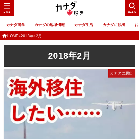
MENU
SEARCH
カナダ留学
カナダの地域情報
カナダ生活
カナダに脱出
お
HOME
2018年
2月
2018年2月
カナダに脱出