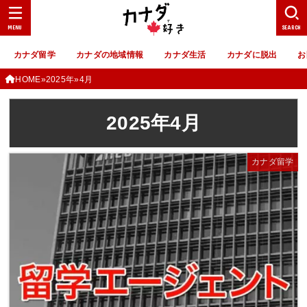
MENU
SEARCH
カナダ留学
カナダの地域情報
カナダ生活
カナダに脱出
お
HOME
2025年
4月
2025年4月
カナダ留学