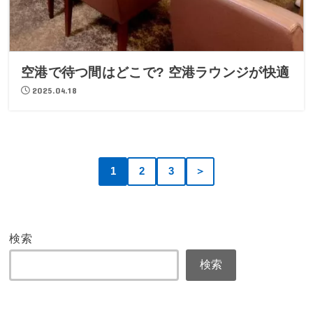
空港で待つ間はどこで? 空港ラウンジが快適
2025.04.18
1
2
3
＞
検索
検索