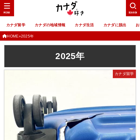
MENU
SEARCH
カナダ留学
カナダの地域情報
カナダ生活
カナダに脱出
お
HOME
2025年
2025年
カナダ留学