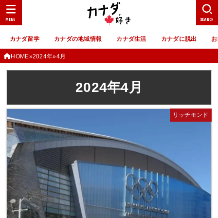
MENU
SEARCH
カナダ留学
カナダの地域情報
カナダ生活
カナダに脱出
お
HOME
2024年
4月
2024年4月
リッチモンド