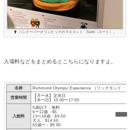
バンクーバーオリンピックのマスコット「Sumi（スーミ）」
入場料などをまとめるとこちらになりますよ。
名称
Richmond Olympic Experience （リッ
【月〜水】定休日
営業時間
【木〜日】10:00〜17:00
5歳以下：無料
6〜12歳：$5
入館料
13〜18歳：$9.50
大人：$14.50
65歳〜：$9.50