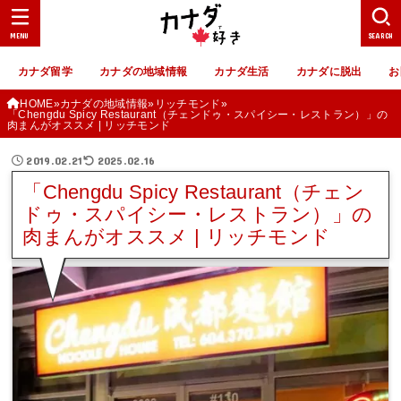
MENU
SEARCH
カナダ留学
カナダの地域情報
カナダ生活
カナダに脱出
お
HOME
カナダの地域情報
リッチモンド
「Chengdu Spicy Restaurant（チェンドゥ・スパイシー・レストラン）」の
肉まんがオススメ | リッチモンド
2019.02.21
2025.02.16
「Chengdu Spicy Restaurant（チェン
ドゥ・スパイシー・レストラン）」の
肉まんがオススメ | リッチモンド