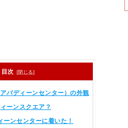
目次
[
閉じる
]
ntre（アバディーンセンター）の外観
ィーンスクエア？
ィーンセンターに着いた！