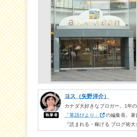
ヨス（矢野洋介）
カナダ大好きなブロガー。1年
「英語びより」
の編集長。著
執筆者
『読まれる・稼げる ブログ術大