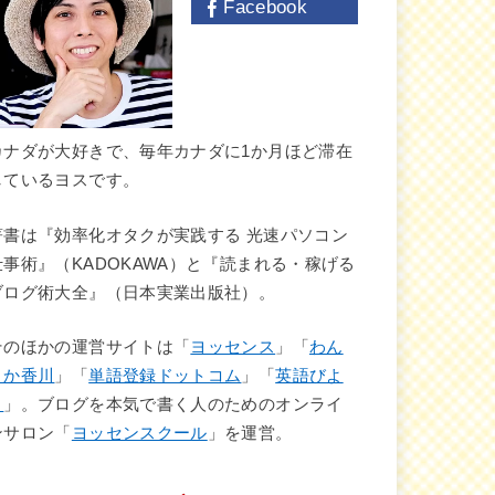
Facebook
カナダが大好きで、毎年カナダに1か月ほど滞在
しているヨスです。
著書は『効率化オタクが実践する 光速パソコン
仕事術』（KADOKAWA）と『読まれる・稼げる
ブログ術大全』（日本実業出版社）。
そのほかの運営サイトは「
ヨッセンス
」「
わん
さか香川
」「
単語登録ドットコム
」「
英語びよ
り
」。ブログを本気で書く人のためのオンライ
ンサロン「
ヨッセンスクール
」を運営。