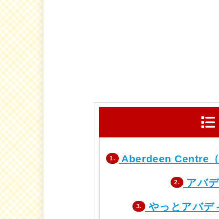
Aberdeen Ce
1.
アバデ
2.
やっとアバデ
3.