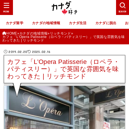
MENU
SEARCH
カナダ留学
カナダの地域情報
カナダ生活
カナダに脱出
お
HOME
カナダの地域情報
リッチモンド
カフェ「L’Opera Patisserie（ロペラ・パティスリー）」で英国な雰囲気を味
わってきた | リッチモンド
2019.02.20
2025.02.16
カフェ「L’Opera Patisserie（ロペラ・
パティスリー）」で英国な雰囲気を味
わってきた | リッチモンド