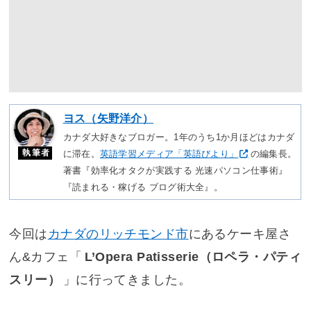
ヨス（矢野洋介）
カナダ大好きなブロガー。1年のうち1か月ほどはカナダ
執筆者
に滞在。
英語学習メディア「英語びより」
の編集長。
著書『効率化オタクが実践する 光速パソコン仕事術』
『読まれる・稼げる ブログ術大全』。
今回は
カナダのリッチモンド市
にあるケーキ屋さ
ん&カフェ「
L’Opera Patisserie（ロペラ・パティ
スリー）
」に行ってきました。