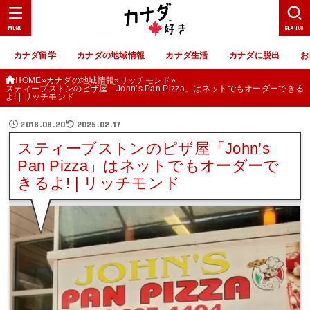
MENU
SEARCH
カナダ留学
カナダの地域情報
カナダ生活
カナダに脱出
お
HOME
カナダの地域情報
リッチモンド
スティーブストンのピザ屋「John’s Pan Pizza」はネットでもオーダーできる
よ! | リッチモンド
2018.08.20
2025.02.17
スティーブストンのピザ屋「John’s
Pan Pizza」はネットでもオーダーで
きるよ! | リッチモンド