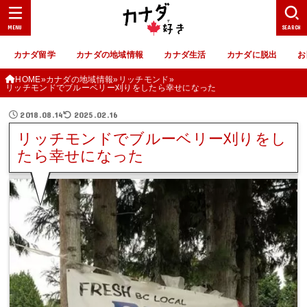
MENU
SEARCH
カナダ留学
カナダの地域情報
カナダ生活
カナダに脱出
お
HOME
カナダの地域情報
リッチモンド
リッチモンドでブルーベリー刈りをしたら幸せになった
2018.08.14
2025.02.16
リッチモンドでブルーベリー刈りをし
たら幸せになった