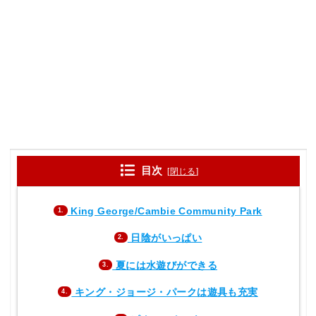
目次
[
閉じる
]
King George/Cambie Community Park
1.
日陰がいっぱい
2.
夏には水遊びができる
3.
キング・ジョージ・パークは遊具も充実
4.