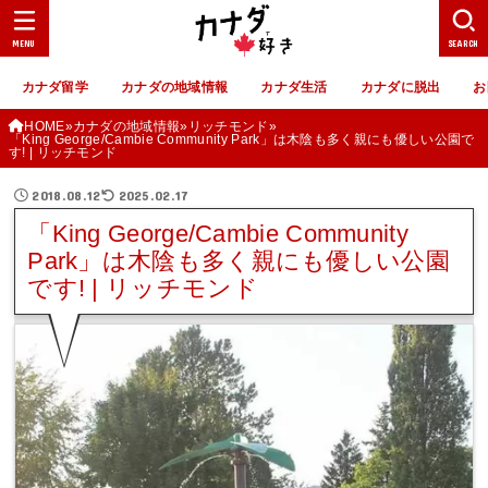
MENU
SEARCH
カナダ留学
カナダの地域情報
カナダ生活
カナダに脱出
お
HOME
カナダの地域情報
リッチモンド
「King George/Cambie Community Park」は木陰も多く親にも優しい公園で
す! | リッチモンド
2018.08.12
2025.02.17
「King George/Cambie Community
Park」は木陰も多く親にも優しい公園
です! | リッチモンド