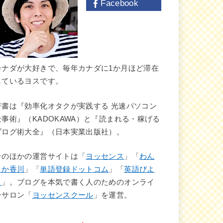
Facebook
カナダが大好きで、毎年カナダに1か月ほど滞在
しているヨスです。
著書は『効率化オタクが実践する 光速パソコン
仕事術』（KADOKAWA）と『読まれる・稼げる
ブログ術大全』（日本実業出版社）。
そのほかの運営サイトは「
ヨッセンス
」「
わん
さか香川
」「
単語登録ドットコム
」「
英語びよ
り
」。ブログを本気で書く人のためのオンライ
ンサロン「
ヨッセンスクール
」を運営。