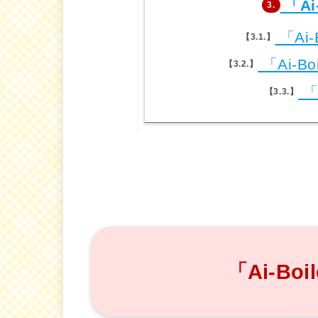
「Ai
3.
「Ai
3.1.
「Ai-B
3.2.
「
3.3.
「Ai-Bo