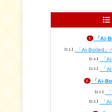
「Ai-
1.
「Ai-Boil
1.1.
「Ai
1.2.
「Ai
1.3.
「Ai-B
2.
「
2.1.
「Ai
2.2.