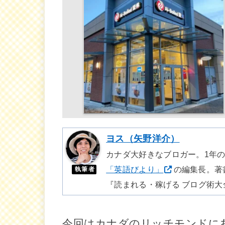
ヨス（矢野洋介）
カナダ大好きなブロガー。1年
「英語びより」
の編集長。著
執筆者
『読まれる・稼げる ブログ術大
今回はカナダのリッチモンドに