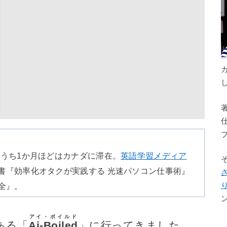
のうち1か月ほどはカナダに滞在。
英語学習メディア
書『効率化オタクが実践する 光速パソコン仕事術』
全』。
アイ・ボイルド
ある「
Ai-Boiled
」に行ってきました。