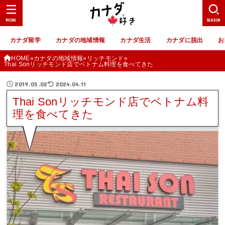
MENU
SEARCH
カナダ留学
カナダの地域情報
カナダ生活
カナダに脱出
お
HOME
カナダの地域情報
リッチモンド
Thai Sonリッチモンド店でベトナム料理を食べてきた
2019.05.02
2024.04.11
Thai Sonリッチモンド店でベトナム料
理を食べてきた