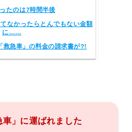
ったのは7時間半後
ってなかったらとんでもない金額
に……
「救急車」の料金の請求書が?!
急車」に運ばれました