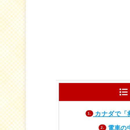
カナダで「
1.
電車の
2.