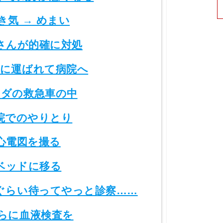
き気 → めまい
さんが的確に対処
に運ばれて病院へ
ダの救急車の中
院でのやりとり
心電図を撮る
ベッドに移る
ぐらい待ってやっと診察……
らに血液検査を