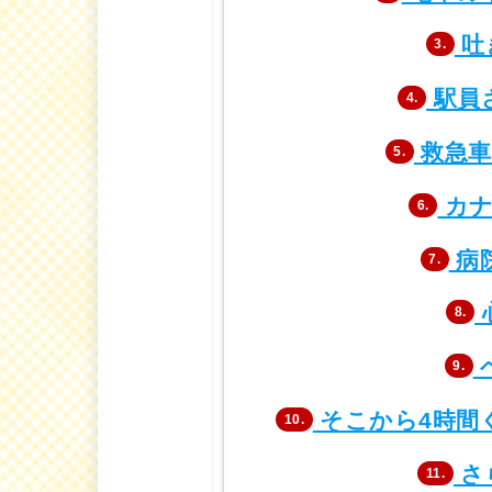
吐
3.
駅員
4.
救急車
5.
カナ
6.
病
7.
8.
9.
そこから4時間
10.
さ
11.