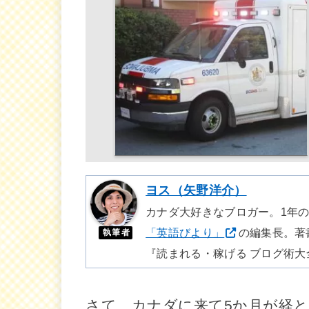
ヨス（矢野洋介）
カナダ大好きなブロガー。1年
「英語びより」
の編集長。著
執筆者
『読まれる・稼げる ブログ術大
さて、カナダに来て5か月が経