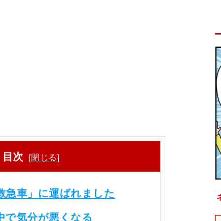
目次
[
閉じる
]
救急車」に運ばれました
中で気分が悪くなる