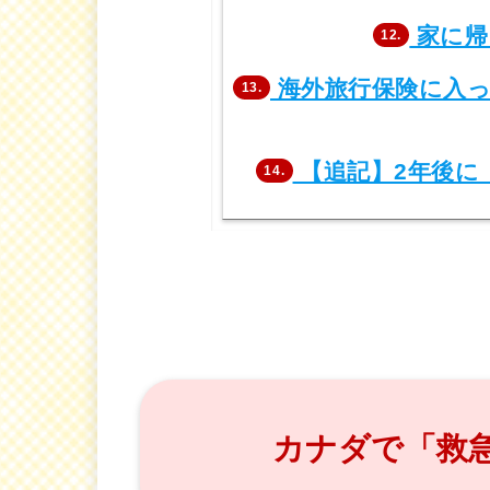
家に帰
12.
海外旅行保険に入
13.
【追記】2年後に
14.
カナダで「救