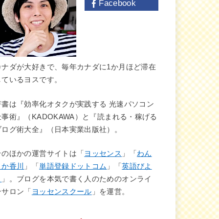
Facebook
カナダが大好きで、毎年カナダに1か月ほど滞在
しているヨスです。
著書は『効率化オタクが実践する 光速パソコン
仕事術』（KADOKAWA）と『読まれる・稼げる
ブログ術大全』（日本実業出版社）。
そのほかの運営サイトは「
ヨッセンス
」「
わん
さか香川
」「
単語登録ドットコム
」「
英語びよ
り
」。ブログを本気で書く人のためのオンライ
ンサロン「
ヨッセンスクール
」を運営。