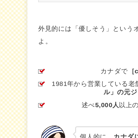
外見的には「優しそう」という
よ。
カナダで
［c
1981年から営業している
ル」の元ジ
述べ
5,000人
以上
個人的に、
カナダ