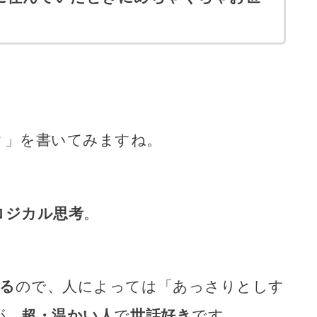
？」を書いてみますね。
ロジカル思考
。
ぎる
ので、人によっては「あっさりとしす
が、
超・温かい人
で
世話好き
です。