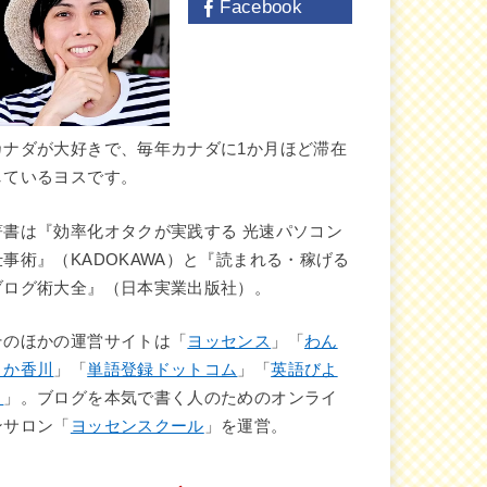
Facebook
カナダが大好きで、毎年カナダに1か月ほど滞在
しているヨスです。
著書は『効率化オタクが実践する 光速パソコン
仕事術』（KADOKAWA）と『読まれる・稼げる
ブログ術大全』（日本実業出版社）。
そのほかの運営サイトは「
ヨッセンス
」「
わん
さか香川
」「
単語登録ドットコム
」「
英語びよ
り
」。ブログを本気で書く人のためのオンライ
ンサロン「
ヨッセンスクール
」を運営。