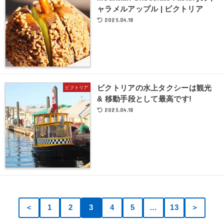
ャラメルアップル | ビクトリア
2025.04.18
ビクトリアの水上タクシーは観光
ビクトリア
& 移動手段として最高です!
2025.04.18
＜
1
2
3
4
5
…
13
＞