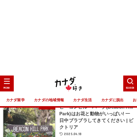
MENU
SEARCH
カナダ留学
カナダの地域情報
カナダ生活
カナダに脱出
お
ビーコンヒル・パークの動物園
ビクトリア
「Beacon Hill Children’s
Farm（Petting Zoo）」でヤギに
触りまくってきた | ビクトリア
2025.04.18
ビーコンヒル・パーク(Beacon Hill
ビクトリア
Park)はお花と動物がいっぱい! 一
日中ブラブラしてきてください | ビ
クトリア
2025.04.18