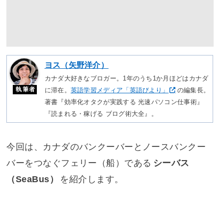
ヨス（矢野洋介）
カナダ大好きなブロガー。1年のうち1か月ほどはカナダ
執筆者
に滞在。
英語学習メディア「英語びより」
の編集長。
著書『効率化オタクが実践する 光速パソコン仕事術』
『読まれる・稼げる ブログ術大全』。
今回は、カナダのバンクーバーとノースバンクー
バーをつなぐフェリー（船）である
シーバス
（SeaBus）
を紹介します。