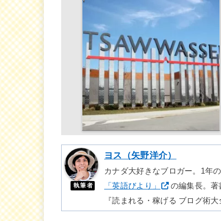
ヨス（矢野洋介）
カナダ大好きなブロガー。1年
「英語びより」
の編集長。著
執筆者
『読まれる・稼げる ブログ術大