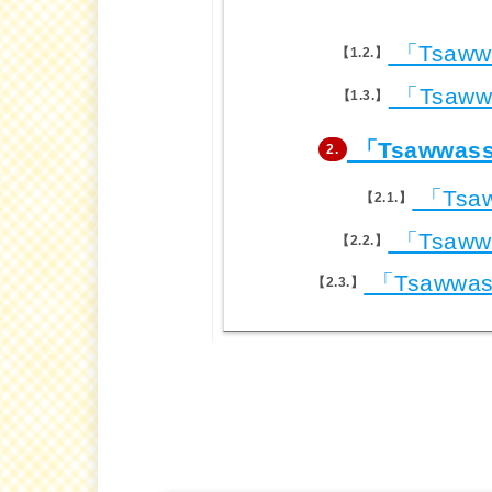
「Tsaww
1.2.
「Tsaww
1.3.
「Tsawwas
2.
「Tsaw
2.1.
「Tsaww
2.2.
「Tsawwa
2.3.