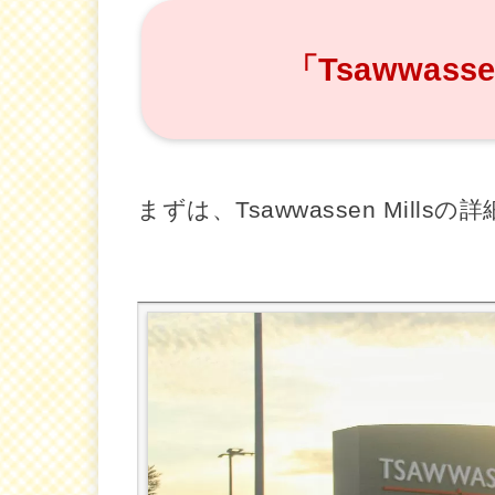
「Tsawwass
まずは、Tsawwassen Mill