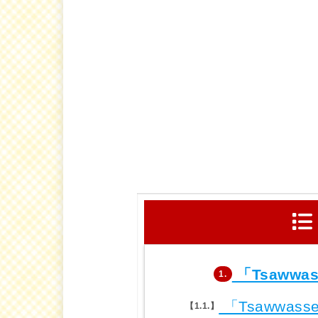
「Tsawwas
1.
「Tsawwas
1.1.