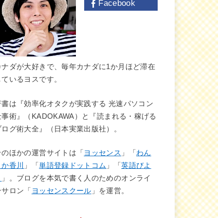
Facebook
カナダが大好きで、毎年カナダに1か月ほど滞在
しているヨスです。
著書は『効率化オタクが実践する 光速パソコン
仕事術』（KADOKAWA）と『読まれる・稼げる
ブログ術大全』（日本実業出版社）。
そのほかの運営サイトは「
ヨッセンス
」「
わん
さか香川
」「
単語登録ドットコム
」「
英語びよ
り
」。ブログを本気で書く人のためのオンライ
ンサロン「
ヨッセンスクール
」を運営。