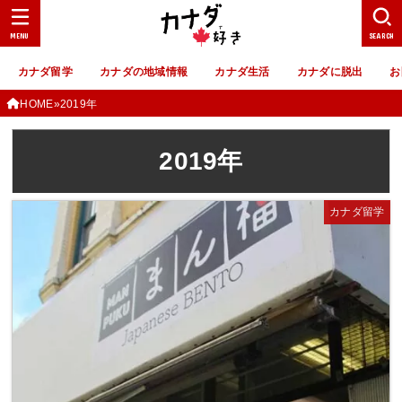
MENU
SEARCH
カナダ留学
カナダの地域情報
カナダ生活
カナダに脱出
お
HOME
2019年
2019年
カナダ留学