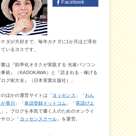
Facebook
カナダが大好きで、毎年カナダに1か月ほど滞在
しているヨスです。
著書は『効率化オタクが実践する 光速パソコン
仕事術』（KADOKAWA）と『読まれる・稼げる
ブログ術大全』（日本実業出版社）。
そのほかの運営サイトは「
ヨッセンス
」「
わん
さか香川
」「
単語登録ドットコム
」「
英語びよ
り
」。ブログを本気で書く人のためのオンライ
ンサロン「
ヨッセンスクール
」を運営。